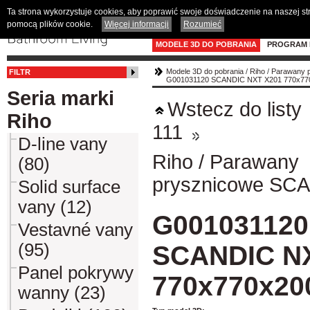
Ta strona wykorzystuje cookies, aby poprawić swoje doświadczenie na naszej s
pomocą plików cookie.
Więcej informacji
Rozumieć
MODELE 3D DO POBRANIA
PROGRAM 
Modele 3D do pobrania
/
Riho
/
Parawany 
FILTR
G001031120 SCANDIC NXT X201 770x77
Seria marki
Wstecz do listy
Riho
111
D-line vany
Riho
/
Parawany
(80)
prysznicowe SC
Solid surface
vany (12)
G001031120
Vestavné vany
(95)
SCANDIC N
Panel pokrywy
770x770x20
wanny (23)