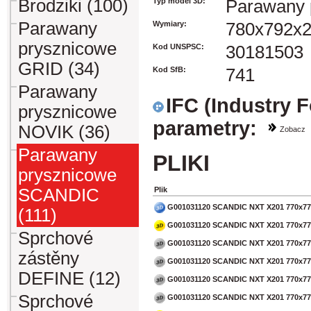
Brodziki (100)
Typ model 3D:
Parawany 
Parawany
Wymiary:
780x792x
prysznicowe
Kod UNSPSC:
30181503
GRID (34)
Kod SfB:
741
Parawany
IFC (Industry 
prysznicowe
parametry:
NOVIK (36)
Zobacz
Parawany
PLIKI
prysznicowe
SCANDIC
Plik
G001031120 SCANDIC NXT X201 770x77
(111)
G001031120 SCANDIC NXT X201 770x77
Sprchové
G001031120 SCANDIC NXT X201 770x77
zástěny
G001031120 SCANDIC NXT X201 770x77
DEFINE (12)
G001031120 SCANDIC NXT X201 770x77
Sprchové
G001031120 SCANDIC NXT X201 770x77