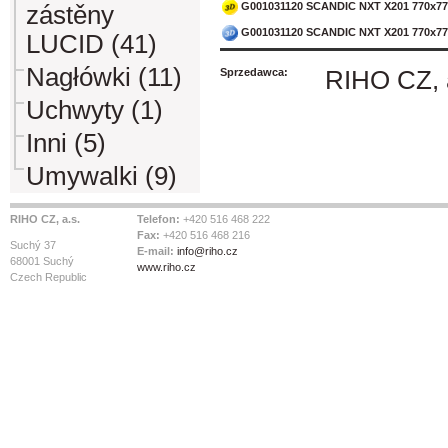
G001031120 SCANDIC NXT X201 770x77
zástěny
G001031120 SCANDIC NXT X201 770x77
LUCID (41)
Nagłówki (11)
Sprzedawca:
RIHO CZ, 
Uchwyty (1)
Inni (5)
Umywalki (9)
RIHO CZ, a.s.
Telefon:
+420 516 468 222
Fax:
+420 516 468 216
Suchý 37
E-mail:
info@riho.cz
68001 Suchý
www.riho.cz
Czech Republic