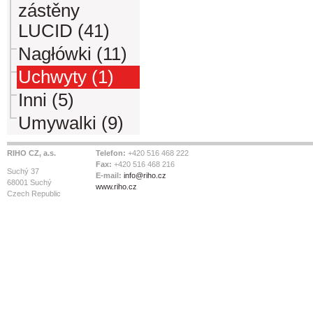
zástěny
LUCID (41)
Nagłówki (11)
Uchwyty (1)
Inni (5)
Umywalki (9)
RIHO CZ, a.s.
Telefon:
+420 516 468 222
Fax:
+420 516 468 216
Suchý 37
E-mail:
info@riho.cz
68001 Suchý
www.riho.cz
Czech Republic