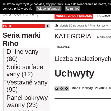
Ta strona wykorzystuje cookies, aby poprawić swoje doświadczenie na naszej s
pomocą plików cookie.
Więcej informacji
Rozumieć
MODELE 3D DO POBRANIA
PROGRAM 
Modele 3D do pobrania
/
Riho
/
Uchwyty
FILTR
Seria marki
KATEGORIA:
MARKA/SE
Riho
DATA
D-line vany
(80)
Liczba znalezionyc
Solid surface
Uchwyty
vany (12)
Vestavné vany
(95)
Riho / Uchwyty
/
207008 Han
Panel pokrywy
wanny (23)